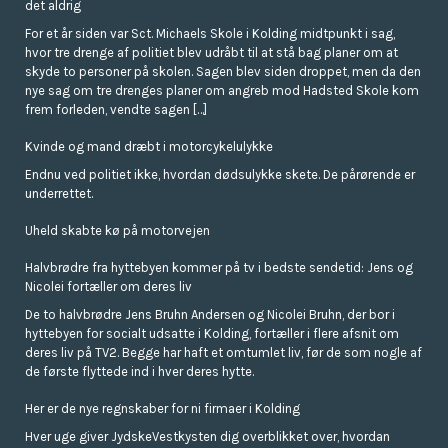
det aldrig
For et år siden var Sct. Michaels Skole i Kolding midtpunkt i sag,
hvor tre drenge af politiet blev udråbt til at stå bag planer om at
skyde to personer på skolen. Sagen blev siden droppet, men da den
nye sag om tre drenges planer om angreb mod Hadsted Skole kom
frem forleden, vendte sagen […]
Kvinde og mand dræbt i motorcykelulykke
Endnu ved politiet ikke, hvordan dødsulykke skete. De pårørende er
underrettet.
Uheld skabte kø på motorvejen
Halvbrødre fra hyttebyen kommer på tv i bedste sendetid: Jens og
Nicolei fortæller om deres liv
De to halvbrødre Jens Bruhn Andersen og Nicolei Bruhn, der bor i
hyttebyen for socialt udsatte i Kolding, fortæller i flere afsnit om
deres liv på TV2. Begge har haft et omtumlet liv, før de som nogle af
de første flyttede ind i hver deres hytte.
Her er de nye regnskaber for ni firmaer i Kolding
Hver uge giver JydskeVestkysten dig overblikket over, hvordan