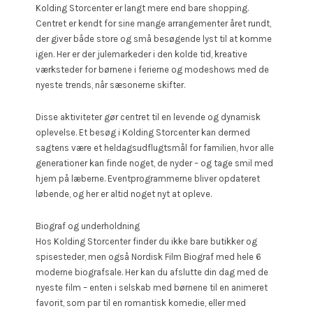
Kolding Storcenter er langt mere end bare shopping.
Centret er kendt for sine mange arrangementer året rundt,
der giver både store og små besøgende lyst til at komme
igen. Her er der julemarkeder i den kolde tid, kreative
værksteder for børnene i ferierne og modeshows med de
nyeste trends, når sæsonerne skifter.
Disse aktiviteter gør centret til en levende og dynamisk
oplevelse. Et besøg i Kolding Storcenter kan dermed
sagtens være et heldagsudflugtsmål for familien, hvor alle
generationer kan finde noget, de nyder – og tage smil med
hjem på læberne. Eventprogrammerne bliver opdateret
løbende, og her er altid noget nyt at opleve.
Biograf og underholdning
Hos Kolding Storcenter finder du ikke bare butikker og
spisesteder, men også Nordisk Film Biograf med hele 6
moderne biografsale. Her kan du afslutte din dag med de
nyeste film – enten i selskab med børnene til en animeret
favorit, som par til en romantisk komedie, eller med