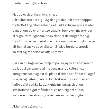
garderoben og livsstilen.
Madoplevelser for enhver smag
Når sulten melder sig – og det gør den, når man shopper –
byder Kolding Storcenter på et væld af lækre spisesteder.
Uanset om du er til hurtige snacks, børnevenlige menuer
eller gourmet-lignende oplevelser, er der noget for dig.
Food Court’en er hjertet i centrets madunivers og byder på
alt fra italienske specialiteter til lækre burgere, sprøde
salater og moderne asiatiske retter.
Her kan du tage en velfortjent pause, nyde et godt måltid
og lade dig inspirere af madens mange kulturer og
smagsnuancer. Og har du plads til lidt sødt, finder du også
isbarer og caféer, hvor du kan forkæle dig selv med en
kaffe og et stykke kage. Hyggelige omgivelser og
kvalitetsmad gør måltidet til en naturlig del af den
samlede oplevelse – og ikke bare en nødvendighed.
Aktiviteter og events