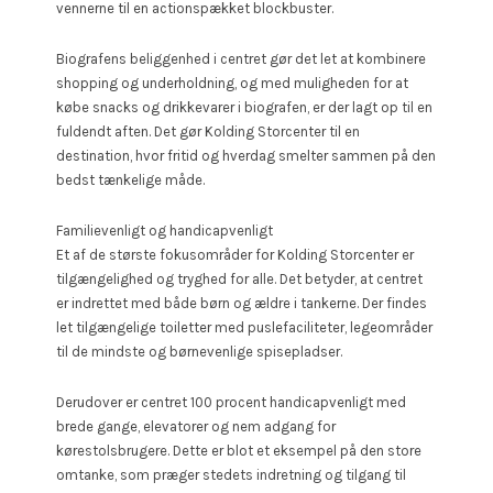
vennerne til en actionspækket blockbuster.
Biografens beliggenhed i centret gør det let at kombinere
shopping og underholdning, og med muligheden for at
købe snacks og drikkevarer i biografen, er der lagt op til en
fuldendt aften. Det gør Kolding Storcenter til en
destination, hvor fritid og hverdag smelter sammen på den
bedst tænkelige måde.
Familievenligt og handicapvenligt
Et af de største fokusområder for Kolding Storcenter er
tilgængelighed og tryghed for alle. Det betyder, at centret
er indrettet med både børn og ældre i tankerne. Der findes
let tilgængelige toiletter med puslefaciliteter, legeområder
til de mindste og børnevenlige spisepladser.
Derudover er centret 100 procent handicapvenligt med
brede gange, elevatorer og nem adgang for
kørestolsbrugere. Dette er blot et eksempel på den store
omtanke, som præger stedets indretning og tilgang til