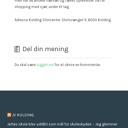
men når de ønsker nærvær og fælles oplevelser. Det er
shopping med sjæl, under ét tag.
Adresse Kolding Storcenter, Slotsvænget 9, 6000 Kolding
Del din mening
Du skal være
logget ind
for at skrive en kommentar.
JV KOLDING
Jettes skole blev udråbt som mål for skoleskyderi: - Jeg glemmer