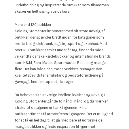
underholdning og inspirerende butikker, som tilsammen
skaber en helt særlig atmosfære.
Mere end 120 butikker
Kolding Storcenter imponerer med sit store udvalg af
butikker, der spænder bredt inden for kategorier som
mode, bolig, elektronik, legetøj, sport og skønhed. Med
over 120 butikker samlet under ét tag, finder du både
velkendte danske kædebutikker og internationale brands
som H&M, Zara, Matas, Sportmaster, Bahne og mange
flere. Her kan både den modebevidste teenager, den
kvalitetsbevidste familiefar og bedsteforældrene på
gavejagt finde netop det, de søger.
Du behøver ikke at vælge imellem kvalitet og udvalg. I
Kolding Storcenter går de to hånd i hånd, og du mærker
straks, at detaljerne er tænkt igennem – fra
butikssortiment til atmosfæren i gangene. Der er mulighed
for at få en hel dag til at gå med bare at udforske de
mange butikker og finde inspiration til hjemmet,