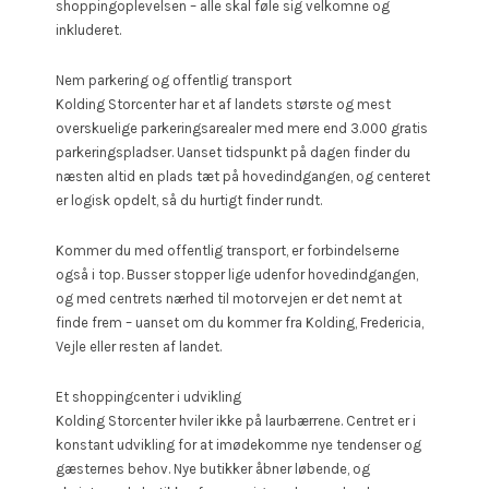
shoppingoplevelsen – alle skal føle sig velkomne og
inkluderet.
Nem parkering og offentlig transport
Kolding Storcenter har et af landets største og mest
overskuelige parkeringsarealer med mere end 3.000 gratis
parkeringspladser. Uanset tidspunkt på dagen finder du
næsten altid en plads tæt på hovedindgangen, og centeret
er logisk opdelt, så du hurtigt finder rundt.
Kommer du med offentlig transport, er forbindelserne
også i top. Busser stopper lige udenfor hovedindgangen,
og med centrets nærhed til motorvejen er det nemt at
finde frem – uanset om du kommer fra Kolding, Fredericia,
Vejle eller resten af landet.
Et shoppingcenter i udvikling
Kolding Storcenter hviler ikke på laurbærrene. Centret er i
konstant udvikling for at imødekomme nye tendenser og
gæsternes behov. Nye butikker åbner løbende, og