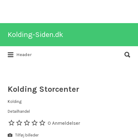
Søg
Kolding-Siden.dk
efter:
Søg
Find rund i Kolding
Header
efter:
Kolding Storcenter
Kolding
Detailhandel
0 Anmeldelser
Tilføj billeder