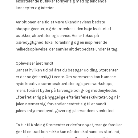
eksisterende butikker fornyer sig med spændende
koncepter og interiør.
Ambitionen er altid at være Skandinaviens bedste
shoppingcenter, og det mærkes i den høje kvalitet af
butikker, aktiviteter og service. Her er fokus på
bæredygtighed, lokal forankring og en inspirerende
helhedsoplevelse, der samler alt det bedste under ét tag.
Oplevelser året rundt
Uanset hvilken tid på året du besøger Kolding Storcenter,
er der noget særligt i vente. Om sommeren kan børnene
nyde kreative sommeraktiviteter og sjove workshops,
mens foråret byder på farverige bolig- og modenyheder.
Efteråret er rig på hyggelige efterårsferieaktiviteter, og når
julen nærmer sig, forvandler centret sig til et sandt
juleeventyr med pynt, gaver og julemandens værksted.
En tur til Kolding Storcenter er derfor noget, mange familier
gør til en tradition – ikke kun når der skal handles stort ind,